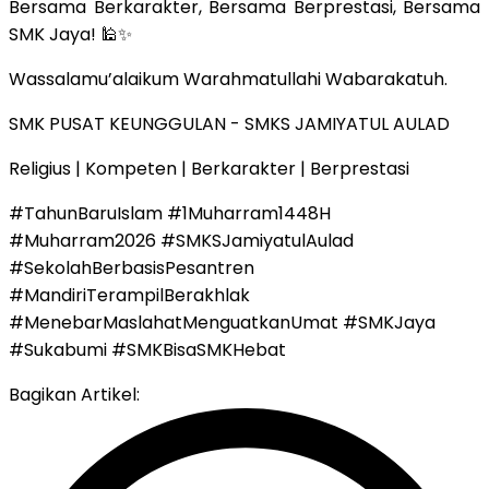
Bersama Berkarakter, Bersama Berprestasi, Bersama
SMK Jaya! 🕌✨
Wassalamu’alaikum Warahmatullahi Wabarakatuh.
SMK PUSAT KEUNGGULAN - SMKS JAMIYATUL AULAD
Religius | Kompeten | Berkarakter | Berprestasi
#TahunBaruIslam #1Muharram1448H
#Muharram2026 #SMKSJamiyatulAulad
#SekolahBerbasisPesantren
#MandiriTerampilBerakhlak
#MenebarMaslahatMenguatkanUmat #SMKJaya
#Sukabumi #SMKBisaSMKHebat
Bagikan Artikel: