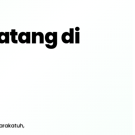
atang di
esmi SMKS
 Aulad
arakatuh,