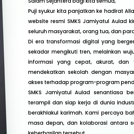
Salam Sejahtera bagi kita semua,
Puji syukur kita panjatkan ke hadirat A
website resmi SMKS Jamiyatul Aulad kin
seluruh masyarakat, orang tua, dan para
Di era transformasi digital yang berge
sekadar mengikuti tren, melainkan w
informasi yang cepat, akurat, dan t
mendekatkan sekolah dengan masyara
akses terhadap program-program pendi
SMKS Jamiyatul Aulad senantiasa be
terampil dan siap kerja di dunia indust
berakhlakul karimah. Kami percaya bah
masa depan, dan kolaborasi antara sek
keberhasilan tersebut.